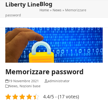
Blog
Open
Close
Skip
Liberty Line
to
Home
»
News
»
Memorizzare
mobile
mobile
content
password
menu
menu
Memorizzare password
19 Novembre 2021
administrator
News
,
Nozioni base
4.4/5 - (17 votes)