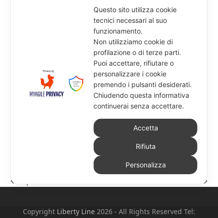
Questo sito utilizza cookie
tecnici necessari al suo
funzionamento.
Non utilizziamo cookie di
profilazione o di terze parti.
Puoi accettare, rifiutare o
Fatture con lotti o seriali emesse e
personalizzare i cookie
ricevute in formato ASSOSOFTWARE
premendo i pulsanti desiderati.
LibertyCommerce e il supporto al formato
Chiudendo questa informativa
ASSOSOFTWARE per lotti e seriali
continuerai senza accettare.
LibertyCommerce si distingue nel…
Accetta
Rifiuta
Personalizza
Ripresa della ristorazione
Ordini NSO
post
articolo
precedente:
successivo:
Copyright
Liberty Line
2026 - All Rights Reserved Tel: