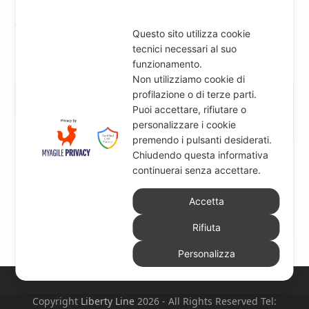
ore 17:30 La responsabilità del titolare del
trattamento dei dati personali
Questo sito utilizza cookie
ore 18:00 Discussione
tecnici necessari al suo
ore 18:30 fine sessione
funzionamento.
Non utilizziamo cookie di
profilazione o di terze parti.
Puoi accettare, rifiutare o
personalizzare i cookie
premendo i pulsanti desiderati.
Chiudendo questa informativa
continuerai senza accettare.
Accetta
Rifiuta
Personalizza
Copyright
Liberty Line
2026 - All Rights Reserved Tel: