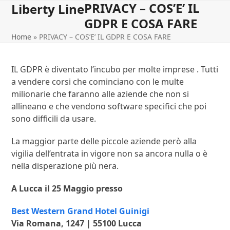
PRIVACY – COS’E’ IL
Open
Close
Skip
Liberty Line
to
GDPR E COSA FARE
mobile
mobile
content
Home
»
PRIVACY – COS’E’ IL GDPR E COSA FARE
menu
menu
IL GDPR è diventato l’incubo per molte imprese . Tutti
a vendere corsi che cominciano con le multe
milionarie che faranno alle aziende che non si
allineano e che vendono software specifici che poi
sono difficili da usare.
La maggior parte delle piccole aziende però alla
vigilia dell’entrata in vigore non sa ancora nulla o è
nella disperazione più nera.
A Lucca il 25 Maggio presso
Best Western Grand Hotel Guinigi
Via Romana, 1247 | 55100 Lucca