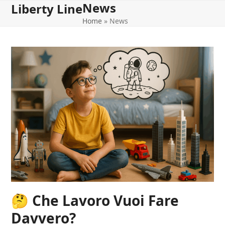
News
Open
Close
Skip
Liberty Line
to
Home
»
News
mobile
mobile
content
menu
menu
🤔 Che Lavoro Vuoi Fare
Davvero?