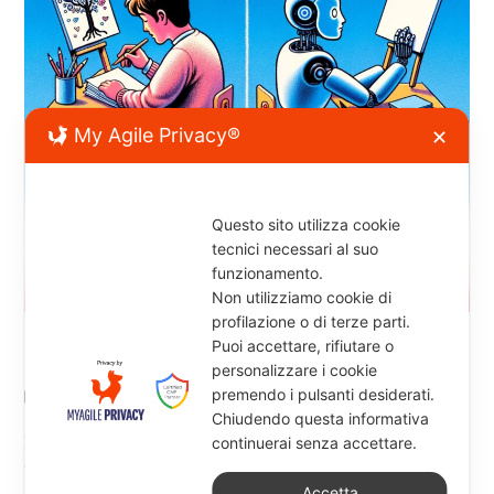
My Agile Privacy®
✕
Questo sito utilizza cookie
tecnici necessari al suo
funzionamento.
Non utilizziamo cookie di
profilazione o di terze parti.
Potere e Volere di una AI
Puoi accettare, rifiutare o
personalizzare i cookie
premendo i pulsanti desiderati.
19 Marzo 2024
administrator
News
Chiudendo questa informativa
In questi giorni si parla continuamente delle AI e del
continuerai senza accettare.
fatto che il loro modo di rispondere assomigli
Accetta