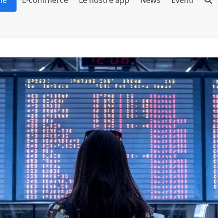
le
E-commerce
Le nostre app
News
Eventi