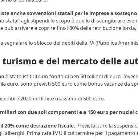
viste anche sovvenzioni statali per le imprese a sostegn
uti statali agli stipendi lo scopo è quello di scongiurare eve
he può arrivare a coprire fino l’80% della retribuzione lorda
da segnalare lo sblocco dei debiti della PA (Pubblica Amminis
el turismo e del mercato delle au
mo
è stato istituito un fondo di ben 50 milioni di euro. Invece
ila euro, sono previsti 500 euro come bonus vacanze da spen
1 dicembre 2020 nel limite massimo di 500 euro.
amiliari con due soli componenti e a 150 euro per nuclei
 il 20% come detrazione fiscale.
Prevista pure la sospensi
gli alberghi. Prima rata IMU il cui termine per il pagamento 