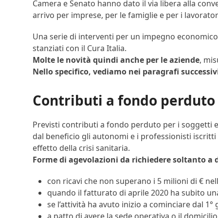
Camera e Senato hanno dato il via libera alla conve
arrivo per imprese, per le famiglie e per i lavorato
Una serie di interventi per un impegno economico d
stanziati con il Cura Italia.
Molte le novità quindi anche per le aziende
, mis
Nello specifico, vediamo nei paragrafi successiv
Contributi a fondo perduto
Previsti contributi a fondo perduto per i soggetti e
dal beneficio gli autonomi e i professionisti iscrit
effetto della crisi sanitaria.
Forme di agevolazioni da richiedere soltanto a
con ricavi che non superano i 5 milioni di € nel
quando il fatturato di aprile 2020 ha subito u
se l’attività ha avuto inizio a cominciare dal 1°
a patto di avere la sede operativa o il domicil