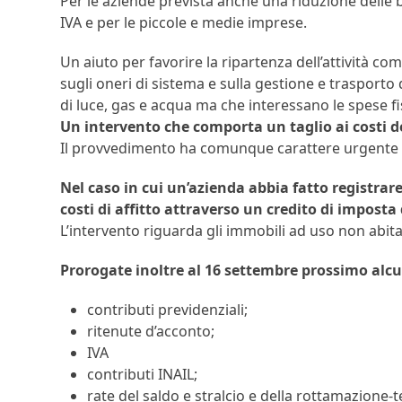
Per le aziende prevista anche una riduzione delle b
IVA e per le piccole e medie imprese.
Un aiuto per favorire la ripartenza dell’attività c
sugli oneri di sistema e sulla gestione e trasporto
di luce, gas e acqua ma che interessano le spese fi
Un intervento che comporta un taglio ai costi de
Il provvedimento ha comunque carattere urgente e 
Nel caso in cui un’azienda abbia fatto registrar
costi di affitto attraverso un credito di imposta
L’intervento riguarda gli immobili ad uso non abitat
Prorogate inoltre al 16 settembre prossimo alcu
contributi previdenziali;
ritenute d’acconto;
IVA
contributi INAIL;
rate del saldo e stralcio e della rottamazione-t