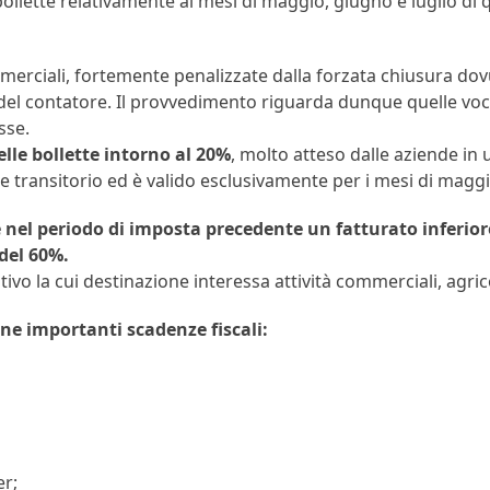
ollette relativamente ai mesi di maggio, giugno e luglio di 
ommerciali, fortemente penalizzate dalla forzata chiusura dov
 del contatore. Il provvedimento riguarda dunque quelle voci
sse.
lle bollette intorno al 20%
, molto atteso dalle aziende i
transitorio ed è valido esclusivamente per i mesi di maggio
e nel periodo di imposta precedente un fatturato inferiore
 del 60%.
ivo la cui destinazione interessa attività commerciali, agrico
ne importanti scadenze fiscali:
er;