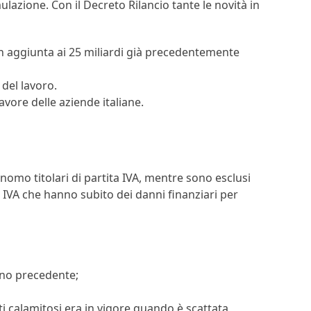
lazione. Con il Decreto Rilancio tante le novità in
 in aggiunta ai 25 miliardi già precedentemente
 del lavoro.
avore delle aziende italiane.
onomo titolari di partita IVA, mentre sono esclusi
te IVA che hanno subito dei danni finanziari per
anno precedente;
ti calamitosi era in vigore quando è scattata