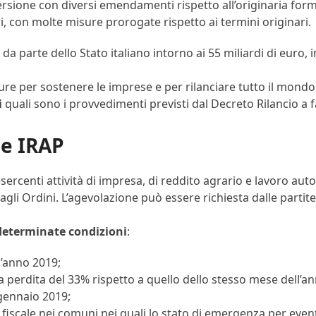
rsione con diversi emendamenti rispetto all’originaria formu
ri, con molte misure prorogate rispetto ai termini originari.
a parte dello Stato italiano intorno ai 55 miliardi di euro,
ure per sostenere le imprese e per rilanciare tutto il mondo
i
quali sono i provvedimenti previsti dal Decreto Rilancio a f
 e IRAP
sercenti attività di impresa, di reddito agrario e lavoro aut
ti agli Ordini. L’agevolazione può essere richiesta dalle parti
 determinate condizioni
:
l’anno 2019;
na perdita del 33% rispetto a quello dello stesso mese dell’
 gennaio 2019;
io fiscale nei comuni nei quali lo stato di emergenza per even