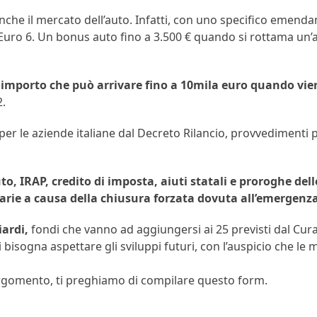
nche il mercato dell’auto. Infatti, con uno specifico emenda
 Euro 6. Un bonus auto fino a 3.500 € quando si rottama un’
un importo che può arrivare fino a 10mila euro quando vi
2.
r le aziende italiane dal Decreto Rilancio, provvedimenti per
o, IRAP, credito di imposta, aiuti statali e proroghe del
arie a causa della chiusura forzata dovuta all’emergenza
iardi,
fondi che vanno ad aggiungersi ai 25 previsti dal Cura It
ti bisogna aspettare gli sviluppi futuri, con l’auspicio che
argomento, ti preghiamo di compilare questo form.